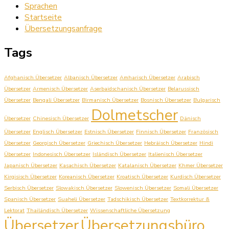
Sprachen
Startseite
Übersetzungsanfrage
Tags
Afghanisch Übersetzer
Albanisch Übersetzer
Amharisch Übersetzer
Arabisch
Übersetzer
Armenisch Übersetzer
Aserbaidschanisch Übersetzer
Belarussisch
Übersetzer
Bengali Übersetzer
Birmanisch Übersetzer
Bosnisch Übersetzer
Bulgarisch
Dolmetscher
Übersetzer
Chinesisch Übersetzer
Dänisch
Übersetzer
Englisch Übersetzer
Estnisch Übersetzer
Finnisch Übersetzer
Französisch
Übersetzer
Georgisch Übersetzer
Griechisch Übersetzer
Hebräisch Übersetzer
Hindi
Übersetzer
Indonesisch Übersetzer
Isländisch Übersetzer
Italienisch Übersetzer
Japanisch Übersetzer
Kasachisch Übersetzer
Katalanisch Übersetzer
Khmer Übersetzer
Kirgisisch Übersetzer
Koreanisch Übersetzer
Kroatisch Übersetzer
Kurdisch Übersetzer
Serbisch Übersetzer
Slowakisch Übersetzer
Slowenisch Übersetzer
Somali Übersetzer
Spanisch Übersetzer
Suaheli Übersetzer
Tadschikisch Übersetzer
Textkorrektur &
Lektorat
Thailändisch Übersetzer
Wissenschaftliche Übersetzung
Übersetzer
Übersetzungsbüro